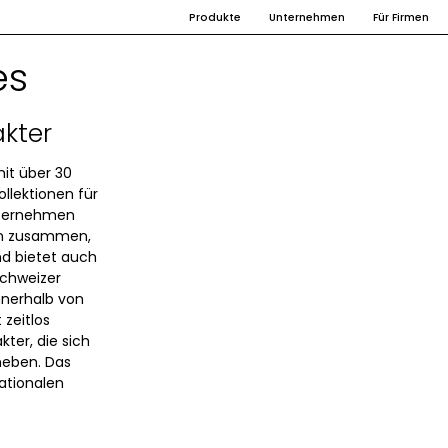
Produkte
Unternehmen
Für Firmen
es
akter
it über 30
ollektionen für
nternehmen
ern zusammen,
nd bietet auch
Schweizer
nnerhalb von
 zeitlos
kter, die sich
heben. Das
ationalen