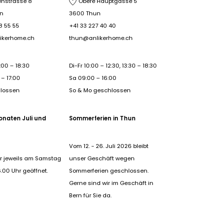
nstrasse 8
Obere Hauptgasse 5
rn
3600 Thun
8 55 55
+41 33 227 40 40
ikerhome.ch
thun@anlikerhome.ch
:00 – 18:30
Di-Fr 10:00 – 12:30, 13:30 – 18:30
– 17:00
Sa 09:00 – 16:00
hlossen
So & Mo geschlossen
onaten Juli und
Sommerferien in Thun
Vom 12. - 26. Juli 2026 bleibt
r jeweils am Samstag
unser Geschäft wegen
6.00 Uhr geöffnet.
Sommerferien geschlossen.
Gerne sind wir im Geschäft in
Bern für Sie da.