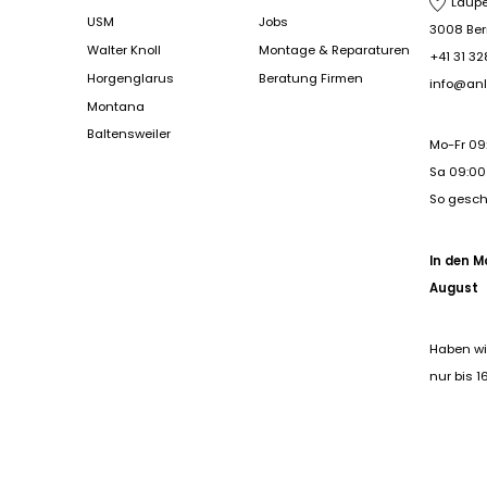
Laupe
USM
Jobs
3008 Be
Walter Knoll
Montage & Reparaturen
+41 31 32
Horgenglarus
Beratung Firmen
info@anl
Montana
Baltensweiler
Mo-Fr 09
Sa 09:00 
So gesc
In den M
August
Haben wi
nur bis 1