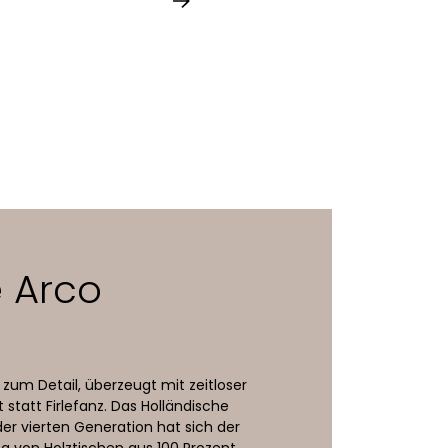
e Arco
 zum Detail, überzeugt mit zeitloser
 statt Firlefanz. Das Holländische
r vierten Generation hat sich der
g von Holztischen aus 100 Prozent