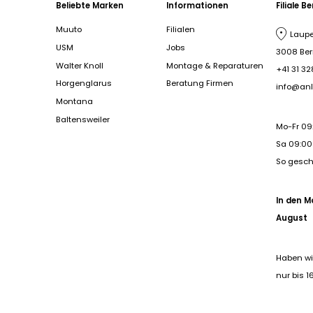
Beliebte Marken
Informationen
Filiale B
Muuto
Filialen
Laupe
USM
Jobs
3008 Be
Walter Knoll
Montage & Reparaturen
+41 31 32
Horgenglarus
Beratung Firmen
info@anl
Montana
Baltensweiler
Mo-Fr 09
Sa 09:00 
So gesc
In den M
August
Haben wi
nur bis 1