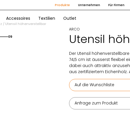
Produkte
Unternehmen
Für Firmen
Accessoires
Textilien
Outlet
lz
/
Utensil höhenverstellbar
ARCO
Utensil höh
09
Der Utensil höhenverstellbare 
74,5 cm ist äusserst flexibel
dabei auch attraktiv anzuseh
aus zertifiziertem Eichenholz.
Auf die Wunschliste
Anfrage zum Produkt