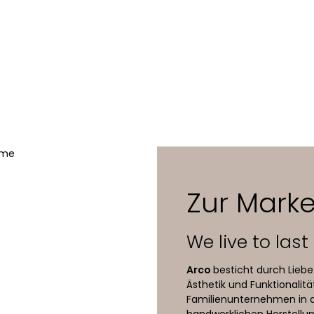
2012
rs
60 x 40 x 46-74,5 cm / 52 x 32 x 46-74,5 cm
Eiche oder Nussbaum massiv
Epoxid-Feintexturlack auf Stahl
diverse Eichenholz-Finishs und viele Epoxid-Lackfarben
Zur Mark
We live to last
Arco
besticht durch Liebe
Ästhetik und Funktionalität
Familienunternehmen in de
handwerklichen Herstellun