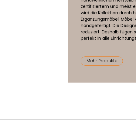
zertifiziertem und meist 
wird die Kollektion durch
Ergänzungsmöbel. Möbel v
handgefertigt. Die Designs
reduziert. Deshalb fügen
perfekt in alle Einrichtun
Mehr Produkte