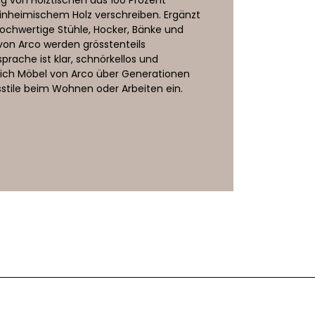
einheimischem Holz verschreiben. Ergänzt
 hochwertige Stühle, Hocker, Bänke und
on Arco werden grösstenteils
prache ist klar, schnörkellos und
 sich Möbel von Arco über Generationen
gsstile beim Wohnen oder Arbeiten ein.