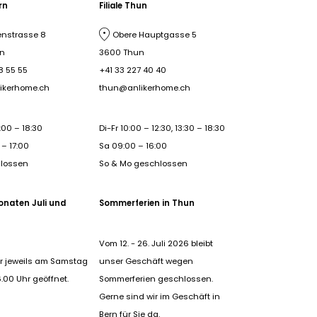
ern
Filiale Thun
nstrasse 8
Obere Hauptgasse 5
rn
3600 Thun
8 55 55
+41 33 227 40 40
ikerhome.ch
thun@anlikerhome.ch
:00 – 18:30
Di-Fr 10:00 – 12:30, 13:30 – 18:30
– 17:00
Sa 09:00 – 16:00
hlossen
So & Mo geschlossen
onaten Juli und
Sommerferien in Thun
Vom 12. - 26. Juli 2026 bleibt
r jeweils am Samstag
unser Geschäft wegen
6.00 Uhr geöffnet.
Sommerferien geschlossen.
Gerne sind wir im Geschäft in
Bern für Sie da.