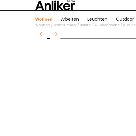
Arbeiten
Leuchten
Outdoor
Wohnen
Wohnen
/
Wohnzimmer
/
Beistell- & Salontische
/
aus Ho
01