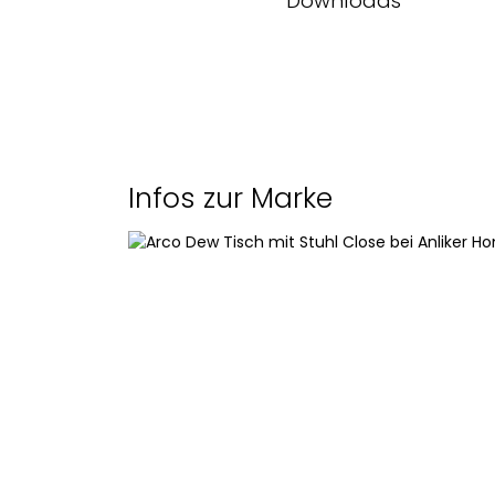
Downloads
Jahr
Datenblatt des Herstelle
Masse (L x B x H)
Platte
Infos zur Marke
Untergestell
Farben