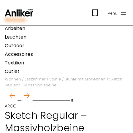
Menü
Wohnen
Arbeiten
Leuchten
Outdoor
Accessoires
Textilien
Outlet
Wohnen
/
Esszimmer
/
Stühle
/
Stühle mit Armlehnen
/
Sketch
Regular – Massivholzbeine
01
11
ARCO
Sketch Regular –
Massivholzbeine