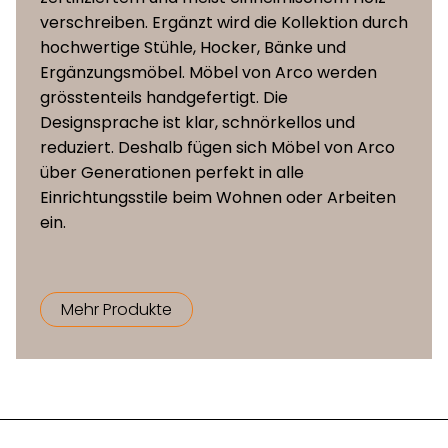
(fest) auf Rollen
verschreiben. Ergänzt wird die Kollektion durch
Untergestellvarianten
5-Bein-Zentralfuss
hochwertige Stühle, Hocker, Bänke und
(drehbar,
Ergänzungsmöbel. Möbel von Arco werden
höhenverstellbar, mit
grösstenteils handgefertigt. Die
Gasfeder und Tilt) auf
Designsprache ist klar, schnörkellos und
Rollen
reduziert. Deshalb fügen sich Möbel von Arco
über Generationen perfekt in alle
Einrichtungsstile beim Wohnen oder Arbeiten
ein.
Mehr Produkte