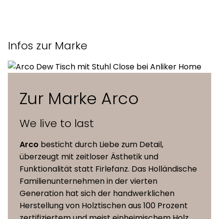
Jahr
2014-2018
Datenblatt des Herstellers
Masse (B x T x H)
61 x 58,5 x 82,5 cm
Liste der Bezugsstoffe
Infos zur Marke
Sitzhöhe
48 cm
Zur Marke Arco
gepolstert (Stoff oder
Sitzschale
Leder)
We live to last
Massivholz in
Untergestell
Arco
besticht durch Liebe zum Detail,
verschiedenen Finishs
überzeugt mit zeitloser Ästhetik und
Funktionalität statt Firlefanz. Das Holländische
Kufengestell
Familienunternehmen in der vierten
4-Bein-Zentralfuss
Generation hat sich der handwerklichen
(drehbar) auf Füssen
Herstellung von Holztischen aus 100 Prozent
4-Bein-Zentralfuss
zertifiziertem und meist einheimischem Holz