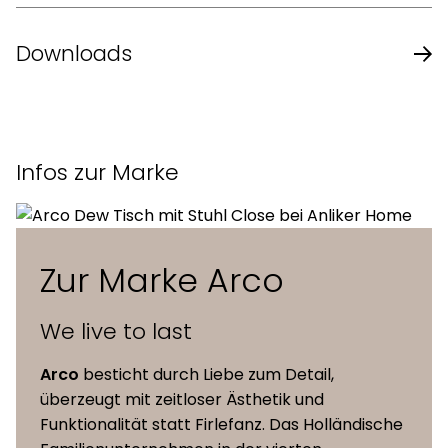
Design
Jonathan Prestwich
Downloads
Jahr
2016
Datenblatt des Herstellers – Grid
Masse
120 / 150 / 180 cm Durchmesser
Infos zur Marke
Tischhöhe
75 cm
Zur Marke Arco
Eiche massiv, halb-massiv oder
Material
Furnier in verschiedenen Finishs,
Tischplatte
Nussbaum massiv, halb-massiv
We live to last
oder Furnier, farbig lackiert
Arco
besticht durch Liebe zum Detail,
überzeugt mit zeitloser Ästhetik und
Untergestell
Epoxid-Feinstruktur auf Aluminium
Funktionalität statt Firlefanz. Das Holländische