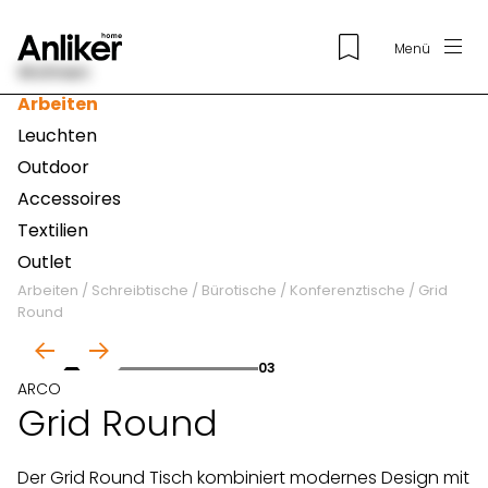
Menü
Wohnen
Arbeiten
Leuchten
Outdoor
Accessoires
Textilien
Outlet
Arbeiten
/
Schreibtische / Bürotische
/
Konferenztische
/
Grid
Round
01
03
ARCO
Grid Round
Der Grid Round Tisch kombiniert modernes Design mit