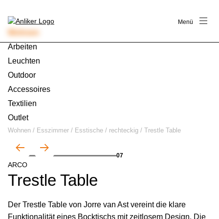
Menü
Wohnen
Arbeiten
Leuchten
Outdoor
Accessoires
Textilien
Outlet
Wohnen
/
Esszimmer
/
Esstische
/
rechteckig
/
Trestle Table
01
07
ARCO
Trestle Table
Der Trestle Table von Jorre van Ast vereint die klare
Funktionalität eines Bocktischs mit zeitlosem Design. Die