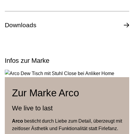
Design
Jorre van Ast
Downloads
Jahr
2017
Datenblatt des Herstellers
240 / 280 x 100 / 140 cm und
Masse (L x B)
Infos zur Marke
320 / 360 x 105 / 140 cm
Tischhöhe
71-78 cm
Zur Marke Arco
Massanfertigungen
240-360 x 100-140 cm
(L x B)
We live to last
Arco
besticht durch Liebe zum Detail, überzeugt mit
Eiche (massiv, lokales Holz)
zeitloser Ästhetik und Funktionalität statt Firlefanz.
Tischplatte
oder Nussbaum (massiv), Eiche