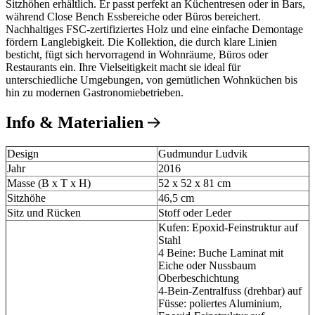
Sitzhöhen erhältlich. Er passt perfekt an Küchentresen oder in Bars,
während Close Bench Essbereiche oder Büros bereichert.
Nachhaltiges FSC-zertifiziertes Holz und eine einfache Demontage
fördern Langlebigkeit. Die Kollektion, die durch klare Linien
besticht, fügt sich hervorragend in Wohnräume, Büros oder
Restaurants ein. Ihre Vielseitigkeit macht sie ideal für
unterschiedliche Umgebungen, von gemütlichen Wohnküchen bis
hin zu modernen Gastronomiebetrieben.
Info & Materialien
Design
Gudmundur Ludvik
Jahr
2016
Masse (B x T x H)
52 x 52 x 81 cm
Sitzhöhe
46,5 cm
Sitz und Rücken
Stoff oder Leder
Kufen: Epoxid-Feinstruktur auf
Stahl
4 Beine: Buche Laminat mit
Eiche oder Nussbaum
Oberbeschichtung
4-Bein-Zentralfuss (drehbar) auf
Füsse: poliertes Aluminium,