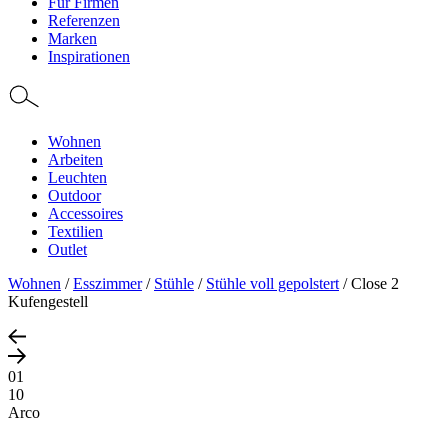
Für Firmen
Referenzen
Marken
Inspirationen
Wohnen
Arbeiten
Leuchten
Outdoor
Accessoires
Textilien
Outlet
Wohnen
/
Esszimmer
/
Stühle
/
Stühle voll gepolstert
/
Close 2
Kufengestell
01
10
Arco