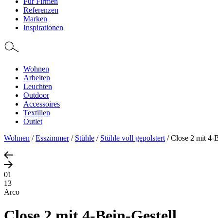
Für Firmen
Referenzen
Marken
Inspirationen
Wohnen
Arbeiten
Leuchten
Outdoor
Accessoires
Textilien
Outlet
Wohnen
/
Esszimmer
/
Stühle
/
Stühle voll gepolstert
/
Close 2 mit 4-B
01
13
Arco
Close 2 mit 4-Bein-Gestell