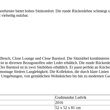
enfurnier bietet hohen Sitzkomfort. Die runde Rückenlehne schmiegt sich
vielseitig nutzbar.
e Bench, Close Lounge und Close Barstool. Die Sitzmöbel kombinieren 
 ist in diversen Bezugsstoffen oder Leder erhältich. Die runde Rücken
 Der Barstool ist in zwei Sitzhöhen erhältlich. Er passt perfekt an Kü
emontage fördern Langlebigkeit. Die Kollektion, die durch klare Linien
dliche Umgebungen, von gemütlichen Wohnküchen bis hin zu modernen Ga
Gudmundur Ludvik
2016
52 x 52 x 81 cm