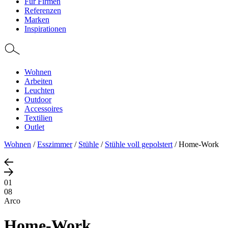
Für Firmen
Referenzen
Marken
Inspirationen
Wohnen
Arbeiten
Leuchten
Outdoor
Accessoires
Textilien
Outlet
Wohnen
/
Esszimmer
/
Stühle
/
Stühle voll gepolstert
/
Home-Work
01
08
Arco
Home-Work