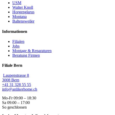
USM
Walter Knoll
Horgenglarus
Montana
Baltensweiler
Informationen
Filialen
Jobs
Montage & Reparaturen
Beratung Firmen
Filiale Bern
Laupenstrasse 8
3008 Bern
+41 31 328 55 55
info@anlikerhome.ch
Mo-Fr 09:00 – 18:30
Sa 09:00 – 17:00
So geschlossen