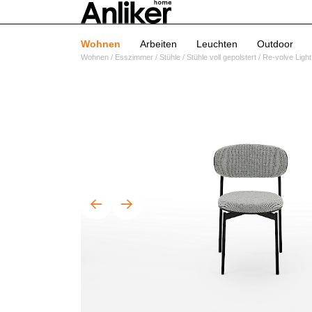
Wohnen
Arbeiten
Leuchten
Outdoor
Wohnen
/
Esszimmer
/
Stühle
/
Stühle voll gepolstert
/
Re-volve Light