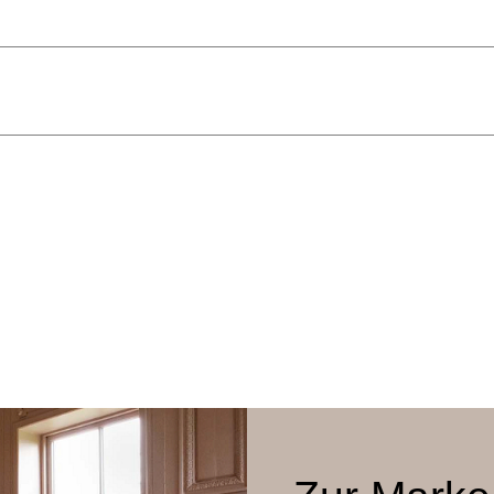
Gudmundur Ludvik
2022
57 x 58 x 80 cm
47 cm
Stoff oder Leder
Eiche massiv, diverse Finishs/Farben