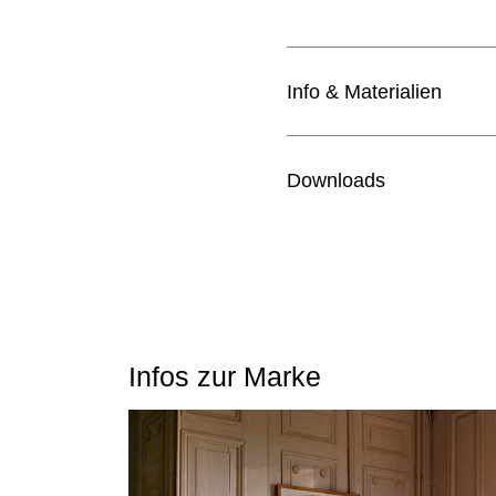
Info & Materialien
Design
Downloads
Jahr
Liste der Bezugsstoffe
Masse (B x T x H)
Sitzhöhe
Infos zur Marke
Sitz und Rücken
Untergestell