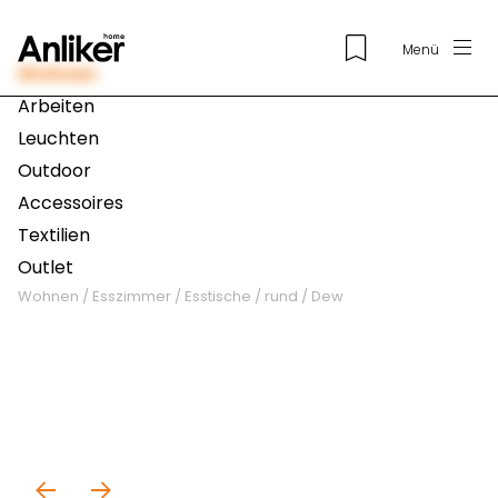
Menü
Wohnen
Arbeiten
Leuchten
Outdoor
Accessoires
Textilien
Outlet
Wohnen
/
Esszimmer
/
Esstische
/
rund
/
Dew