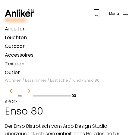
Menü
Wohnen
Arbeiten
Leuchten
Outdoor
Accessoires
Textilien
Outlet
Wohnen
/
Esszimmer
/
Esstische
/
rund
/
Enso 80
01
03
ARCO
Enso 80
Der Enso Bistrotisch vom Arco Design Studio
überzeugt durch sein einheitliches Holzdesign für