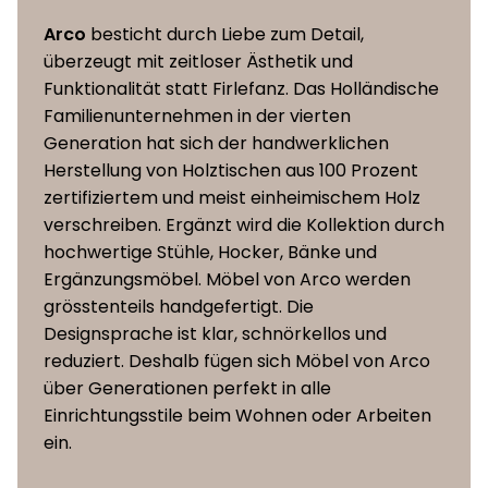
Eiche oder Nussbaum
Tischplatte
Arco
besticht durch Liebe zum Detail,
(massiv, Furnier)
überzeugt mit zeitloser Ästhetik und
Funktionalität statt Firlefanz. Das Holländische
Eiche oder Nussbaum
Familienunternehmen in der vierten
Säule
(Furnier)
Generation hat sich der handwerklichen
Herstellung von Holztischen aus 100 Prozent
Eiche oder Nussbaum
zertifiziertem und meist einheimischem Holz
Fuss
(Furnier), Epoxid-
verschreiben. Ergänzt wird die Kollektion durch
Feintextur auf Stahl
hochwertige Stühle, Hocker, Bänke und
Ergänzungsmöbel. Möbel von Arco werden
grösstenteils handgefertigt. Die
Designsprache ist klar, schnörkellos und
reduziert. Deshalb fügen sich Möbel von Arco
über Generationen perfekt in alle
Einrichtungsstile beim Wohnen oder Arbeiten
ein.