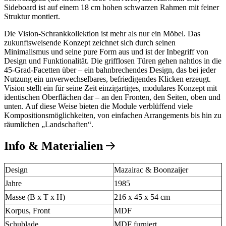
Sideboard ist auf einem 18 cm hohen schwarzen Rahmen mit feiner
Struktur montiert.
Die Vision-Schrankkollektion ist mehr als nur ein Möbel. Das
zukunftsweisende Konzept zeichnet sich durch seinen
Minimalismus und seine pure Form aus und ist der Inbegriff von
Design und Funktionalität. Die grifflosen Türen gehen nahtlos in die
45-Grad-Facetten über – ein bahnbrechendes Design, das bei jeder
Nutzung ein unverwechselbares, befriedigendes Klicken erzeugt.
Vision stellt ein für seine Zeit einzigartiges, modulares Konzept mit
identischen Oberflächen dar – an den Fronten, den Seiten, oben und
unten. Auf diese Weise bieten die Module verblüffend viele
Kompositionsmöglichkeiten, von einfachen Arrangements bis hin zu
räumlichen „Landschaften“.
Info & Materialien
Design
Mazairac & Boonzaijer
Jahre
1985
Masse (B x T x H)
216 x 45 x 54 cm
Korpus, Front
MDF
Schublade
MDF furniert