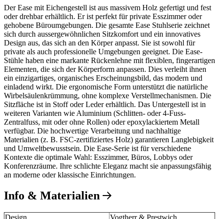
Der Ease mit Eichengestell ist aus massivem Holz gefertigt und fest
oder drehbar erhältlich. Er ist perfekt für private Esszimmer oder
gehobene Büroumgebungen. Die gesamte Ease Stuhlserie zeichnet
sich durch aussergewöhnlichen Sitzkomfort und ein innovatives
Design aus, das sich an den Körper anpasst. Sie ist sowohl für
private als auch professionelle Umgebungen geeignet. Die Ease-
Stühle haben eine markante Rückenlehne mit flexiblen, fingerartigen
Elementen, die sich der Körperform anpassen. Dies verleiht ihnen
ein einzigartiges, organisches Erscheinungsbild, das modern und
einladend wirkt. Die ergonomische Form unterstützt die natürliche
Wirbelsäulenkrümmung, ohne komplexe Verstellmechanismen. Die
Sitzfläche ist in Stoff oder Leder erhältlich. Das Untergestell ist in
weiteren Varianten wie Aluminium (Schlitten- oder 4-Fuss-
Zentralfuss, mit oder ohne Rollen) oder epoxylackiertem Metall
verfügbar. Die hochwertige Verarbeitung und nachhaltige
Materialien (z. B. FSC-zertifiziertes Holz) garantieren Langlebigkeit
und Umweltbewusstsein. Die Ease-Serie ist für verschiedene
Kontexte die optimale Wahl: Esszimmer, Büros, Lobbys oder
Konferenzräume. Ihre schlichte Eleganz macht sie anpassungsfähig
an moderne oder klassische Einrichtungen.
Info & Materialien
Design
Vogtherr & Prestwich