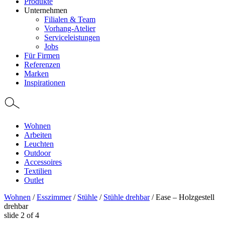
Produkte
Unternehmen
Filialen & Team
Vorhang-Atelier
Serviceleistungen
Jobs
Für Firmen
Referenzen
Marken
Inspirationen
Wohnen
Arbeiten
Leuchten
Outdoor
Accessoires
Textilien
Outlet
Wohnen
/
Esszimmer
/
Stühle
/
Stühle drehbar
/
Ease – Holzgestell
drehbar
slide
2
of 4