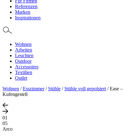
Für Firmen
Referenzen
Marken
Inspirationen
Wohnen
Arbeiten
Leuchten
Outdoor
Accessoires
Textilien
Outlet
Wohnen
/
Esszimmer
/
Stühle
/
Stühle voll gepolstert
/
Ease –
Kufengestell
01
05
Arco