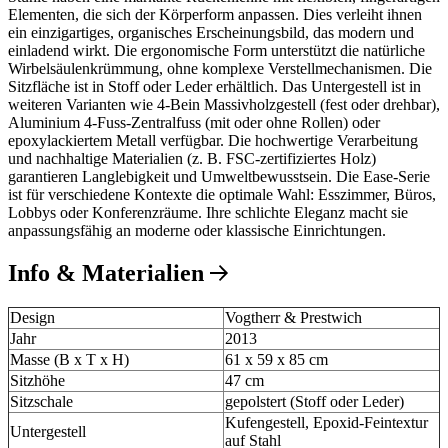
Elementen, die sich der Körperform anpassen. Dies verleiht ihnen
ein einzigartiges, organisches Erscheinungsbild, das modern und
einladend wirkt. Die ergonomische Form unterstützt die natürliche
Wirbelsäulenkrümmung, ohne komplexe Verstellmechanismen. Die
Sitzfläche ist in Stoff oder Leder erhältlich. Das Untergestell ist in
weiteren Varianten wie 4-Bein Massivholzgestell (fest oder drehbar),
Aluminium 4-Fuss-Zentralfuss (mit oder ohne Rollen) oder
epoxylackiertem Metall verfügbar. Die hochwertige Verarbeitung
und nachhaltige Materialien (z. B. FSC-zertifiziertes Holz)
garantieren Langlebigkeit und Umweltbewusstsein. Die Ease-Serie
ist für verschiedene Kontexte die optimale Wahl: Esszimmer, Büros,
Lobbys oder Konferenzräume. Ihre schlichte Eleganz macht sie
anpassungsfähig an moderne oder klassische Einrichtungen.
Info & Materialien
Design
Vogtherr & Prestwich
Jahr
2013
Masse (B x T x H)
61 x 59 x 85 cm
Sitzhöhe
47 cm
Sitzschale
gepolstert (Stoff oder Leder)
Kufengestell, Epoxid-Feintextur
Untergestell
auf Stahl