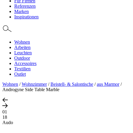
Für Firmen
Referenzen
Marken
Inspirationen
Wohnen
Arbeiten
Leuchten
Outdoor
Accessoires
Textilien
Outlet
Wohnen
/
Wohnzimmer
/
Beistell- & Salontische
/
aus Marmor
/
Androgyne Side Table Marble
01
18
Audo