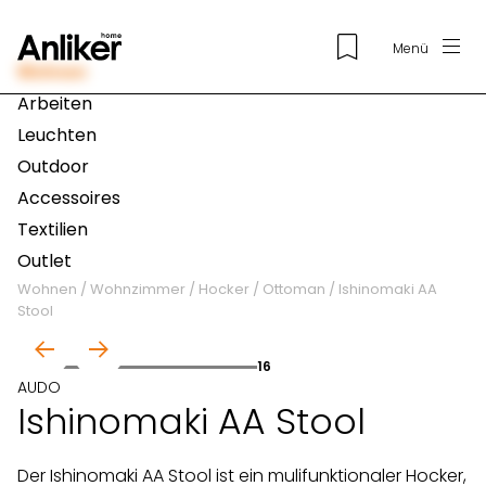
Menü
Wohnen
Arbeiten
Leuchten
Outdoor
Accessoires
Textilien
Outlet
Wohnen
/
Wohnzimmer
/
Hocker / Ottoman
/
Ishinomaki AA
Stool
01
16
AUDO
Ishinomaki AA Stool
Der Ishinomaki AA Stool ist ein mulifunktionaler Hocker,