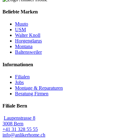
Beliebte Marken
Muuto
USM
Walter Knoll
Horgenglarus
Montana
Baltensweiler
Informationen
Filialen
Jobs
Montage & Reparaturen
Beratung Firmen
Filiale Bern
Laupenstrasse 8
3008 Bern
+41 31 328 55 55
info@anlikerhome.ch