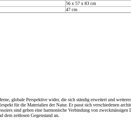
56 x 57 x 83 cm
47 cm
erne, globale Perspektive wider, die sich ständig erweitert und weite
espekt für die Materialien der Natur. Er passt sich verschiedenen archit
soires sind gehen eine harmonische Verbindung von zweckmässigen Deta
d dem zeitlosen Gegenstand an.