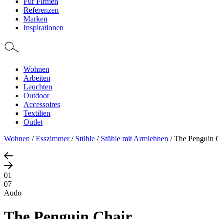
Für Firmen
Referenzen
Marken
Inspirationen
Wohnen
Arbeiten
Leuchten
Outdoor
Accessoires
Textilien
Outlet
Wohnen
/
Esszimmer
/
Stühle
/
Stühle mit Armlehnen
/
The Penguin C
01
07
Audo
The Penguin Chair