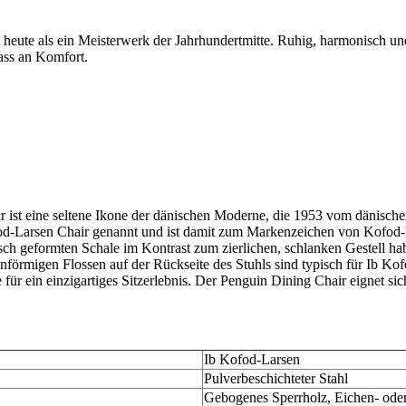
eute als ein Meisterwerk der Jahrhundertmitte. Ruhig, harmonisch und 
ass an Komfort.
air ist eine seltene Ikone der dänischen Moderne, die 1953 vom dänisc
od-Larsen Chair genannt und ist damit zum Markenzeichen von Kofod-L
ch geformten Schale im Kontrast zum zierlichen, schlanken Gestell hab
guinförmigen Flossen auf der Rückseite des Stuhls sind typisch für Ib 
ür ein einzigartiges Sitzerlebnis. Der Penguin Dining Chair eignet sich
Ib Kofod-Larsen
Pulverbeschichteter Stahl
Gebogenes Sperrholz, Eichen- oder