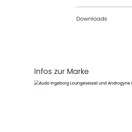
Design
Downloads
Material
Factsheet des Herstelle
Masse (L x B x H)
Infos zur Marke