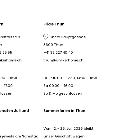
ern
Filiale Thun
nstrasse 8
Obere Hauptgasse 5
rn
3600 Thun
8 55 55
+41 33 227 40 40
ikerhome.ch
thun@anlikerhome.ch
:00 – 18:30
Di-Fr 10:00 – 12:30, 13:30 – 18:30
– 17:00
Sa 09:00 – 16:00
hlossen
So & Mo geschlossen
onaten Juli und
Sommerferien in Thun
Vom 12. - 26. Juli 2026 bleibt
r jeweils am Samstag
unser Geschäft wegen