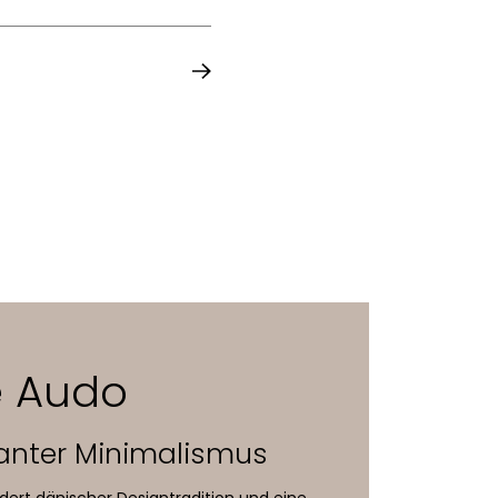
e Audo
anter Minimalismus
dert dänischer Designtradition und eine