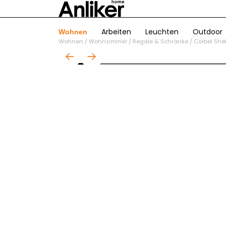
Arbeiten
Leuchten
Outdoor
Wohnen
Wohnen
/
Wohnzimmer
/
Regale & Schränke
/
Corbel She
01