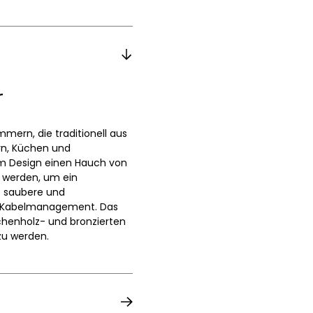
r
mern, die traditionell aus
ern, Küchen und
m Design einen Hauch von
t werden, um ein
e saubere und
es Kabelmanagement. Das
chenholz- und bronzierten
zu werden.