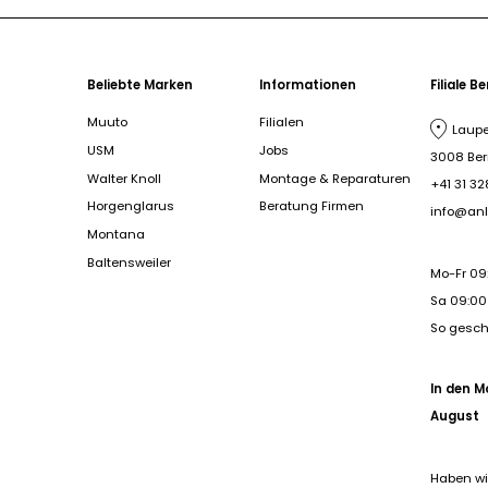
Beliebte Marken
Informationen
Filiale B
Muuto
Filialen
Laupe
USM
Jobs
3008 Be
Walter Knoll
Montage & Reparaturen
+41 31 32
Horgenglarus
Beratung Firmen
info@anl
Montana
Baltensweiler
Mo-Fr 09
Sa 09:00 
So gesc
In den M
August
Haben wi