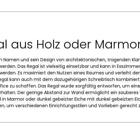
l aus Holz oder Marmo
n Namen und sein Design von architektonischen, tragenden Klam
 werden. Das Regal ist vielseitig einsetzbar und kann in Esszimm
rden. Es maximiert den Nutzen eines Raumes und verleiht de
 Regal kann auch mit dem dazugehörigen Schreibtisch kombinier
ice zu schaffen. Das Regal wurde sorgfältig entworfen, um ein
rhalten. Der geringe Abstand zur Wand ermöglicht ein sauber
 in Marmor oder dunkel gebeizter Eiche mit dunkel gebeizten Ei
n, um verschiedenen Einrichtungsstilen und Vorlieben gerecht 