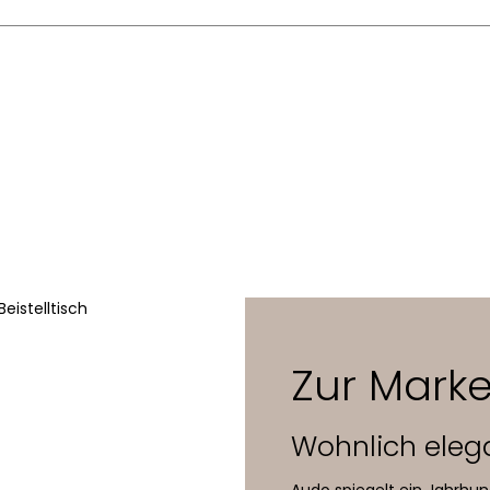
Kroyer-Saetter-Lassen
Eiche, Marmor (optional), plattierter Stahl
rs
100 x 29,5 x 30 cm
Zur Mark
Wohnlich eleg
Audo spiegelt ein Jahrhun