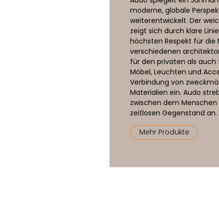
moderne, globale Perspekti
weiterentwickelt. Der we
zeigt sich durch klare Lini
höchsten Respekt für die M
verschiedenen architekton
für den privaten als auch
Möbel, Leuchten und Acce
Verbindung von zweckmäs
Materialien ein. Audo st
zwischen dem Menschen i
zeitlosen Gegenstand an.
Mehr Produkte