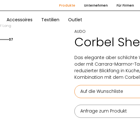
Produkte
Unternehmen
Für Firmen
Accessoires
Textilien
Outlet
lf Long
AUDO
Corbel She
07
Das elegante aber schlichte W
oder mit Carrara-Marmor-Tablar
reduzierter Blickfang in Küch
Kombination mit dem Corbel De
Auf die Wunschliste
Anfrage zum Produkt