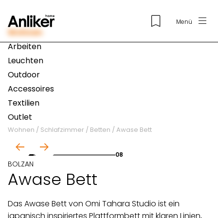
Menü
Wohnen
Arbeiten
Leuchten
Outdoor
Accessoires
Textilien
Outlet
Wohnen
/
Schlafzimmer
/
Betten
/
Awase Bett
01
08
BOLZAN
Awase Bett
Das Awase Bett von Omi Tahara Studio ist ein
japanisch inspiriertes Plattformbett mit klaren Linien,