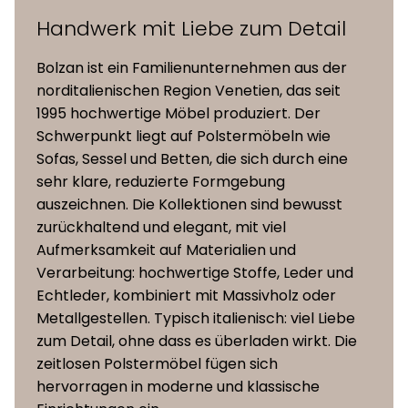
(ohne Matratze)
(Azurblau), Indaco Scuro
Handwerk mit Liebe zum Detail
Holzfarben
(Anthrazit), Naturale (Natur), Nero
Gesamthöhe des
Vite (Schwarz) und Verde Ginepro
Bolzan ist ein Familienunternehmen aus der
103,5 cm
Bettes
(Dunkelolive)
norditalienischen Region Venetien, das seit
1995 hochwertige Möbel produziert. Der
Schwerpunkt liegt auf Polstermöbeln wie
Bettgestell
Eschenholz mattschwarz lackiert
Sofas, Sessel und Betten, die sich durch eine
sehr klare, reduzierte Formgebung
handgefertigter Midollino-Bezug
auszeichnen. Die Kollektionen sind bewusst
Kopfteil
(Rattangeflecht)
zurückhaltend und elegant, mit viel
Aufmerksamkeit auf Materialien und
Lattenrost
Verarbeitung: hochwertige Stoffe, Leder und
Auswahl aus drei Lattenrosten
(nicht
Echtleder, kombiniert mit Massivholz oder
verfügbar
enthalten)
Metallgestellen. Typisch italienisch: viel Liebe
zum Detail, ohne dass es überladen wirkt. Die
zeitlosen Polstermöbel fügen sich
hervorragen in moderne und klassische