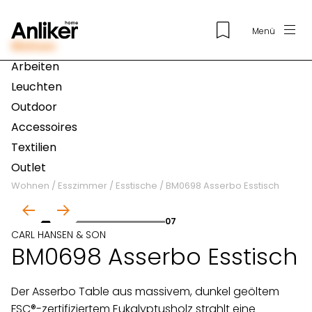
Menü
Wohnen
Arbeiten
Leuchten
Outdoor
Accessoires
Textilien
Outlet
Wohnen
/
Esszimmer
/
Esstische
/
BM0698 Asserbo Esstisch
01
07
CARL HANSEN & SON
BM0698 Asserbo Esstisch
Der Asserbo Table aus massivem, dunkel geöltem
FSC®-zertifiziertem Eukalyptusholz strahlt eine