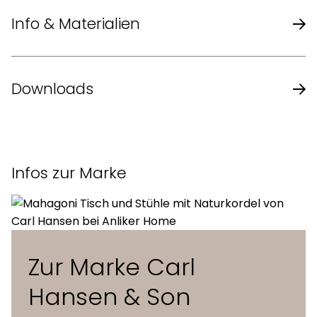
Info & Materialien
Design
Børge Mogensen
Downloads
Jahr
1961
Datenblatt des Herstellers
Material
Eukalyptus
Infos zur Marke
Masse (L x B x H)
122 x 51 x 72 cm
Zur Marke Carl
Hansen & Son