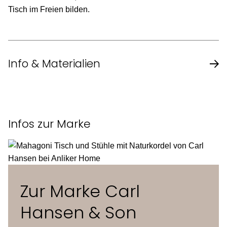
Tisch im Freien bilden.
Info & Materialien
Design
Børge Mogensens
Infos zur Marke
Jahr
1971
Material
Teak, unbehandelt
Zur Marke Carl
Masse (L x B x H)
45 x 51,5 x 47 cm
Hansen & Son