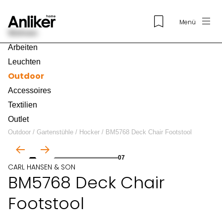
Menü
Wohnen
Arbeiten
Leuchten
Outdoor
Accessoires
Textilien
Outlet
Outdoor
/
Gartenstühle
/
Hocker
/
BM5768 Deck Chair Footstool
01
07
CARL HANSEN & SON
BM5768 Deck Chair
Footstool