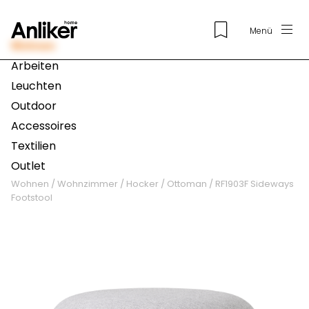
Menü
Wohnen
Arbeiten
Leuchten
Outdoor
Accessoires
Textilien
Outlet
Wohnen
/
Wohnzimmer
/
Hocker / Ottoman
/
RF1903F Sideways
Footstool