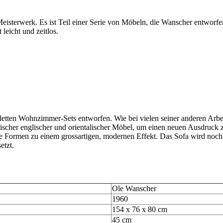
sterwerk. Es ist Teil einer Serie von Möbeln, die Wanscher entworfen h
eicht und zeitlos.
en Wohnzimmer-Sets entworfen. Wie bei vielen seiner anderen Arbeiten
scher englischer und orientalischer Möbel, um einen neuen Ausdruck 
he Formen zu einem grossartigen, modernen Effekt. Das Sofa wird noc
etzt.
Ole Wanscher
1960
154 x 76 x 80 cm
45 cm