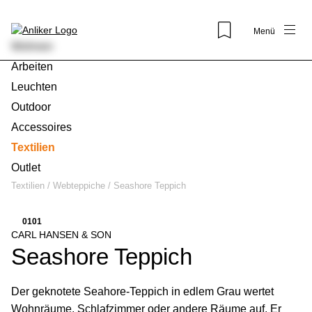
Menü
Wohnen
Arbeiten
Leuchten
Outdoor
Accessoires
Textilien
Outlet
Textilien
/
Webteppiche
/
Seashore Teppich
01
01
CARL HANSEN & SON
Seashore Teppich
Der geknotete Seahore-Teppich in edlem Grau wertet
Wohnräume, Schlafzimmer oder andere Räume auf. Er