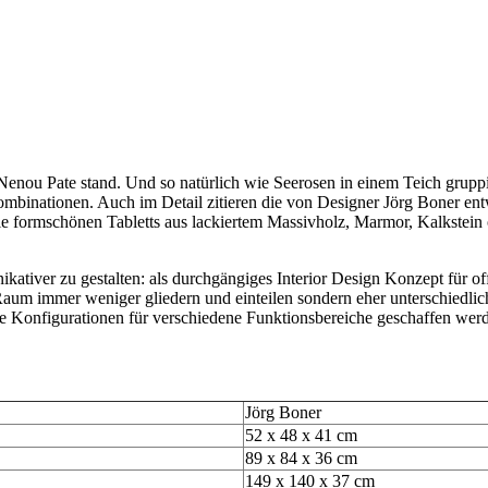
Nenou Pate stand. Und so natürlich wie Seerosen in einem Teich grupp
mbinationen. Auch im Detail zitieren die von Designer Jörg Boner en
 die formschönen Tabletts aus lackiertem Massivholz, Marmor, Kalkstein
ativer zu gestalten: als durchgängiges Interior Design Konzept für 
aum immer weniger gliedern und einteilen sondern eher unterschiedli
e Konfigurationen für verschiedene Funktionsbereiche geschaffen wer
Jörg Boner
52 x 48 x 41 cm
89 x 84 x 36 cm
149 x 140 x 37 cm