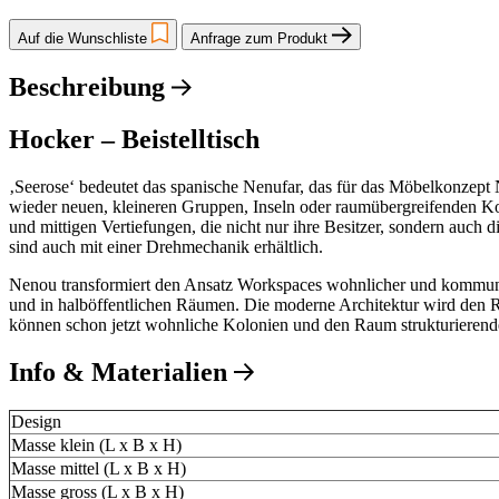
Auf die Wunschliste
Anfrage zum Produkt
Beschreibung
Hocker – Beistelltisch
‚Seerose‘ bedeutet das spanische Nenufar, das für das Möbelkonzept 
wieder neuen, kleineren Gruppen, Inseln oder raumübergreifenden Ko
und mittigen Vertiefungen, die nicht nur ihre Besitzer, sondern auch
sind auch mit einer Drehmechanik erhältlich.
Nenou transformiert den Ansatz Workspaces wohnlicher und kommunik
und in halböffentlichen Räumen. Die moderne Architektur wird den R
können schon jetzt wohnliche Kolonien und den Raum strukturierend
Info & Materialien
Design
Masse klein (L x B x H)
Masse mittel (L x B x H)
Masse gross (L x B x H)