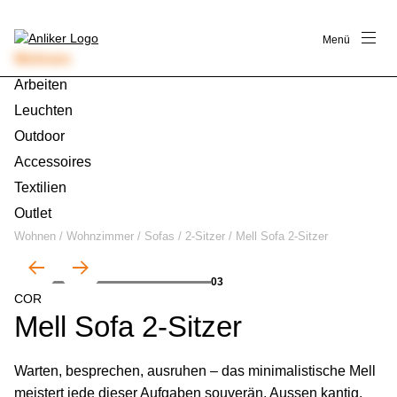
Menü
Wohnen
Arbeiten
Leuchten
Outdoor
Accessoires
Textilien
Outlet
Wohnen
/
Wohnzimmer
/
Sofas
/
2-Sitzer
/
Mell Sofa 2-Sitzer
01
03
COR
Mell Sofa 2-Sitzer
Warten, besprechen, ausruhen – das minimalistische Mell
meistert jede dieser Aufgaben souverän. Aussen kantig,