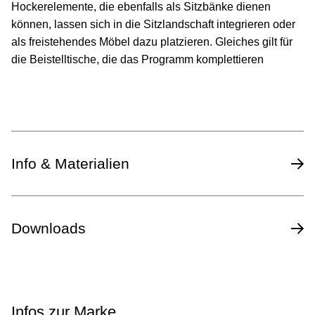
Hockerelemente, die ebenfalls als Sitzbänke dienen
können, lassen sich in die Sitzlandschaft integrieren oder
als freistehendes Möbel dazu platzieren. Gleiches gilt für
die Beistelltische, die das Programm komplettieren
Info & Materialien
Design
Jehs + Laub
Downloads
Masse (L x B x H)
160 x 75 x 72 cm
Datenblatt des Herstellers
Sitzhöhe
43 cm
Infos zur Marke