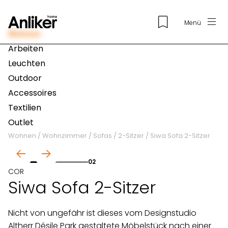
Menü
Wohnen
Arbeiten
Leuchten
Outdoor
Accessoires
Textilien
Outlet
Wohnen
/
Wohnzimmer
/
Sofas
/
2-Sitzer
/
Siwa Sofa 2-Sitzer
01
02
COR
Siwa Sofa 2-Sitzer
Nicht von ungefähr ist dieses vom Designstudio
Altherr Désile Park gestaltete Möbelstück nach einer