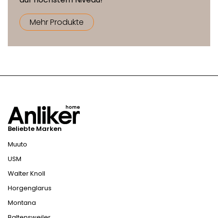
Mehr Produkte
Beliebte Marken
Muuto
USM
Walter Knoll
Horgenglarus
Montana
Baltensweiler