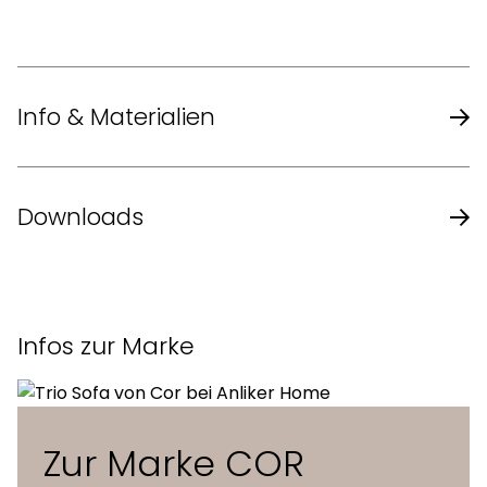
Info & Materialien
Design
Altherr Désile Park
Downloads
Masse Hocker (L x B x H)
98 x 73 x 40 cm
Datenblatt des Herstellers
Masse 2-Sitzer (L x B x H)
252 x 167 x 71 cm
Infos zur Marke
Sitzhöhe
40 cm
Zur Marke COR