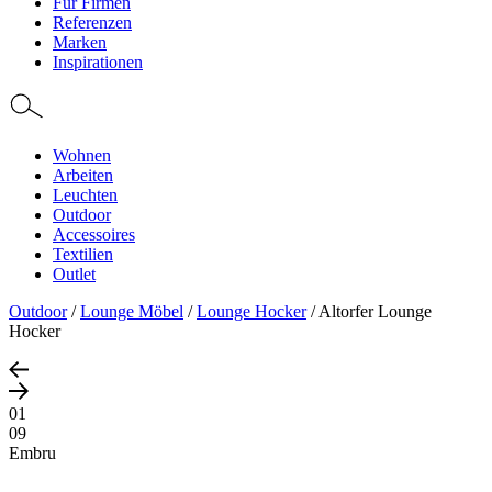
Für Firmen
Referenzen
Marken
Inspirationen
Wohnen
Arbeiten
Leuchten
Outdoor
Accessoires
Textilien
Outlet
Outdoor
/
Lounge Möbel
/
Lounge Hocker
/
Altorfer Lounge
Hocker
01
09
Embru