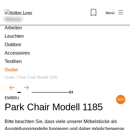
Menü
Wohnen
Arbeiten
Leuchten
Outdoor
Accessoires
Textilien
Outlet
Outlet
/
Park Chair Modell 1185
01
03
EMBRU
30%
Park Chair Modell 1185
Bitte beachten Sie, dass viele unserer Möbelstücke als
Ausstellungsmodelle fungieren und daher möglicherweise