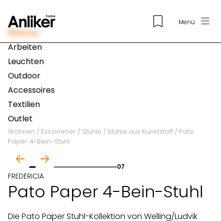
Menü
Wohnen
Arbeiten
Leuchten
Outdoor
Accessoires
Textilien
Outlet
Wohnen
/
Esszimmer
/
Stühle
/
Stühle aus Kunststoff
/
Pato
Paper 4-Bein-Stuhl
01
07
FREDERICIA
Pato Paper 4-Bein-Stuhl
Die Pato Paper Stuhl-Kollektion von Welling/Ludvik