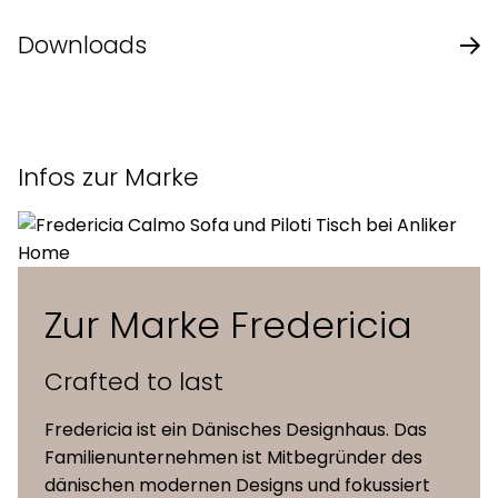
Design
Welling / Ludvik
Downloads
Jahr
2025
Produktblatt des Herstellers
Gestell aus verchromtem oder
Gestell
Infos zur Marke
pulverbeschichtetem Stahlrohr
Papershell-Zelluloseverbundstoff,
Sitzschale
frei von fossilem Kohlenstoff und zu
100 % biogen, geformt in Schweden
Zur Marke Fredericia
Gleiter
mit Kunststoffgleitern
Crafted to last
Fredericia ist ein Dänisches Designhaus. Das
Masse (B
55 x 52 x 79 cm
Familienunternehmen ist Mitbegründer des
x T x H)
dänischen modernen Designs und fokussiert