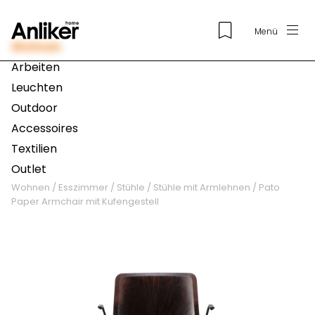
Menü
Wohnen
Arbeiten
Leuchten
Outdoor
Accessoires
Textilien
Outlet
Wohnen
/
Esszimmer
/
Stühle
/
Stühle mit Armlehnen
/
Pato
Paper Armchair mit Kufengestell