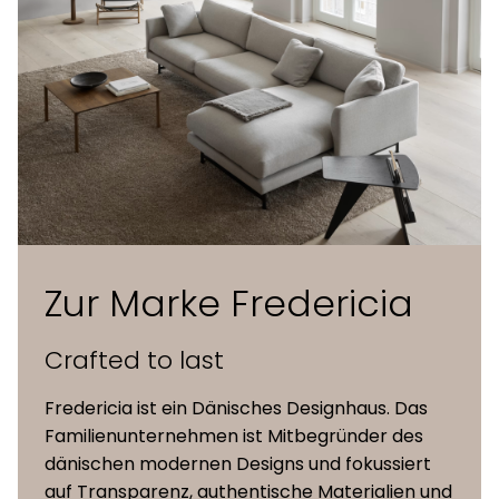
Sitzschale
frei von fossilem Kohlenstoff und zu
100 % biogen, geformt in Schweden
schwarz pulverbeschichtetes
Armlehnen
Aluminium
Gleiter
mit Kunststoffgleitern
Masse (B x
55,5 x 51,5 x 79 cm
Zur Marke Fredericia
T x H)
Crafted to last
Sitzhöhe
46,5 cm
Fredericia ist ein Dänisches Designhaus. Das
Familienunternehmen ist Mitbegründer des
dänischen modernen Designs und fokussiert
auf Transparenz, authentische Materialien und