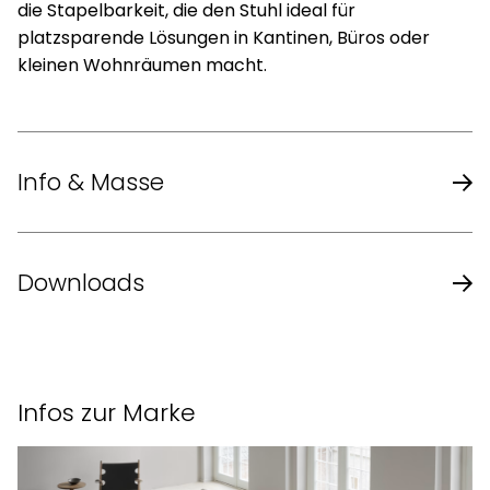
die Stapelbarkeit, die den Stuhl ideal für
platzsparende Lösungen in Kantinen, Büros oder
kleinen Wohnräumen macht.
Info & Masse
Design
Welling / Ludvik
Downloads
Jahr
2025
Produktblatt des Herstellers
Gestell aus verchromtem oder
Gestell
Infos zur Marke
pulverbeschichtetem Stahlrohr
Papershell-Zelluloseverbundstoff,