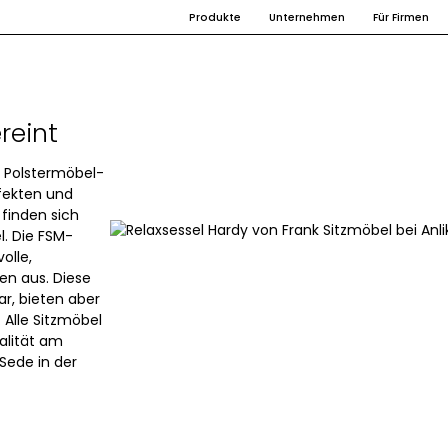
Produkte
Unternehmen
Für Firmen
reint
r Polstermöbel-
rfekten und
 finden sich
. Die FSM-
olle,
en aus. Diese
ar, bieten aber
Alle Sitzmöbel
alität am
Sede in der