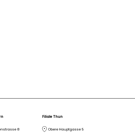
ern
Filiale Thun
nstrasse 8
Obere Hauptgasse 5