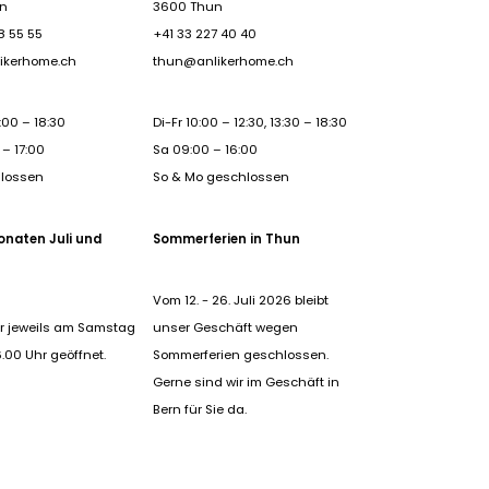
rn
3600 Thun
8 55 55
+41 33 227 40 40
ikerhome.ch
thun@anlikerhome.ch
:00 – 18:30
Di-Fr 10:00 – 12:30, 13:30 – 18:30
– 17:00
Sa 09:00 – 16:00
hlossen
So & Mo geschlossen
onaten Juli und
Sommerferien in Thun
Vom 12. - 26. Juli 2026 bleibt
r jeweils am Samstag
unser Geschäft wegen
6.00 Uhr geöffnet.
Sommerferien geschlossen.
Gerne sind wir im Geschäft in
Bern für Sie da.