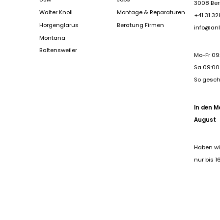
3008 Be
Walter Knoll
Montage & Reparaturen
+41 31 32
Horgenglarus
Beratung Firmen
info@anl
Montana
Baltensweiler
Mo-Fr 09
Sa 09:00 
So gesc
In den M
August
Haben wi
nur bis 1