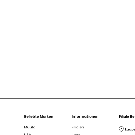
Beliebte Marken
Informationen
Filiale B
Muuto
Filialen
Laupe
USM
Jobs