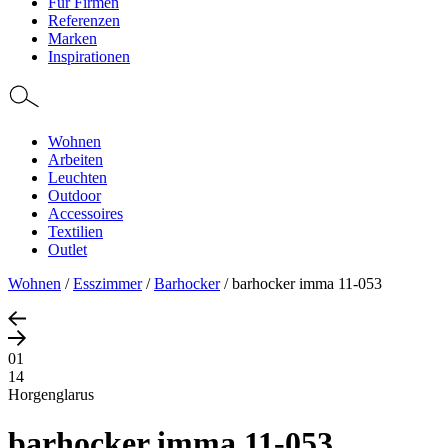
Für Firmen
Referenzen
Marken
Inspirationen
Wohnen
Arbeiten
Leuchten
Outdoor
Accessoires
Textilien
Outlet
Wohnen
/
Esszimmer
/
Barhocker
/
barhocker imma 11-053
01
14
Horgenglarus
barhocker imma 11-053