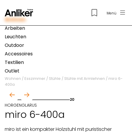
Menü
Wohnen
Arbeiten
Leuchten
Outdoor
Accessoires
Textilien
Outlet
Wohnen
/
Esszimmer
/
Stühle
/
Stühle mit Armlehnen
/
miro 6-
400a
01
20
HORGENGLARUS
miro 6-400a
miro ist ein kompakter Holzstuhl mit puristischer