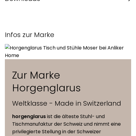
Jahr
1999
Datenblatt des Herstellers
Sitz
Formsperrholz
Infos zur Marke
Hinterfüsse und
gebogenes Massivholz
Rücken
Zur Marke
stapelbar, Reihenverbindung
Extras
möglich
Horgenglarus
Masse (L x B x H)
54 x 48 x 80 cm
Weltklasse - Made in Switzerland
Sitzhöhe
46 cm
horgenglarus
ist die älteste Stuhl- und
Tischmanufaktur der Schweiz und nimmt eine
privilegierte Stellung in der Schweizer