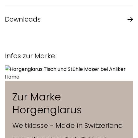
Design
Hannes Wettstein
Downloads
Jahr
1999
Datenblatt des Herstellers
Sitz
gepolstert
Infos zur Marke
Hinterfüsse und
gebogenes Massivholz
Rücken
Zur Marke
stapelbar, Reihenverbindung
Extras
möglich
Horgenglarus
Masse (L x B x H)
54 x 48 x 80 cm
Weltklasse - Made in Switzerland