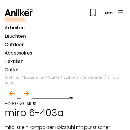
Menü
Wohnen
Arbeiten
Leuchten
Outdoor
Accessoires
Textilien
Outlet
Wohnen
/
Esszimmer
/
Stühle
/
Stühle mit Armlehnen
/
miro 6-
403a
01
20
HORGENGLARUS
miro 6-403a
miro ist ein kompakter Holzstuhl mit puristischer