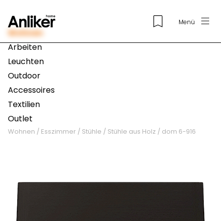
Menü
Wohnen
Arbeiten
Leuchten
Outdoor
Accessoires
Textilien
Outlet
Wohnen
/
Esszimmer
/
Stühle
/
Stühle aus Holz
/
dom 6-916