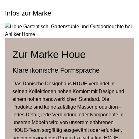
Infos zur Marke
Stapelbar
bis zu 10 Stühle
200 kg; geprüft nach EN581, geeignet für
Traglast
Contract-Nutzung
Zur Marke Houe
Garantie
5 Jahre Konstruktionsgarantie
Klare ikonische Formsprache
Das Dänische Designhaus
HOUE
verbindet in
seinen Kollektionen hohen Komfort mit Design und
einem hohen handwerklichen Standard. Die
Produkte sind keine zufällige Massenproduktion -
jedes Detail, jede Verbindung oder Komponente in
unseren Möbeln wird von unserem erfahrenen
HOUE-Team sorgfältig ausgewählt oder erfunden,
um ein einzigartiges Produkt zu schaffen. HOUE