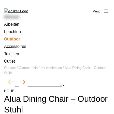
Menü
Wohnen
Arbeiten
Leuchten
Outdoor
Accessoires
Textilien
Outlet
Outdoor
/
Gartenstühle
/
mit Armlehnen
/
Alua Dining Chair – Outdoor
Stuhl
01
07
HOUE
Alua Dining Chair – Outdoor
Stuhl