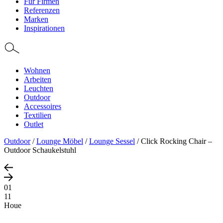
Für Firmen
Referenzen
Marken
Inspirationen
Wohnen
Arbeiten
Leuchten
Outdoor
Accessoires
Textilien
Outlet
Outdoor
/
Lounge Möbel
/
Lounge Sessel
/
Click Rocking Chair –
Outdoor Schaukelstuhl
01
11
Houe