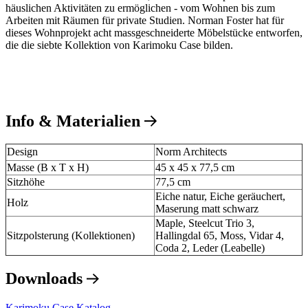
häuslichen Aktivitäten zu ermöglichen - vom Wohnen bis zum
Arbeiten mit Räumen für private Studien. Norman Foster hat für
dieses Wohnprojekt acht massgeschneiderte Möbelstücke entworfen,
die die siebte Kollektion von Karimoku Case bilden.
Info & Materialien
Design
Norm Architects
Masse (B x T x H)
45 x 45 x 77,5 cm
Sitzhöhe
77,5 cm
Eiche natur, Eiche geräuchert,
Holz
Maserung matt schwarz
Maple, Steelcut Trio 3,
Sitzpolsterung (Kollektionen)
Hallingdal 65, Moss, Vidar 4,
Coda 2, Leder (Leabelle)
Downloads
Karimoku Case Katalog