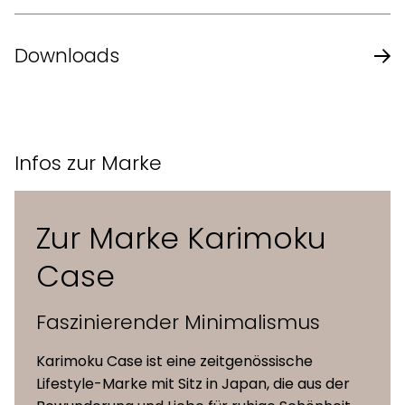
Design
Keiji Ashizawa
Downloads
Masse (B x T x
49 x 47 x 59,5 cm
Karimoku Case Katalog
H)
Infos zur Marke
Sitzhöhe
67 cm
Eiche natur, Eiche geräuchert,
Zur Marke Karimoku
Holz
Maserung matt schwarz
Case
Maple, Steelcut Trio 3, Hallingdal
Sitzpolsterung
Faszinierender Minimalismus
65, Moss, Vidar 4, Coda 2, Leder
(Kollektionen)
(Leabelle)
Karimoku Case ist eine zeitgenössische
Lifestyle-Marke mit Sitz in Japan, die aus der