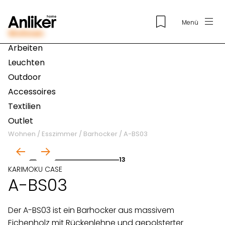
Menü
Wohnen
Arbeiten
Leuchten
Outdoor
Accessoires
Textilien
Outlet
Wohnen
/
Esszimmer
/
Barhocker
/
A-BS03
01
13
KARIMOKU CASE
A-BS03
Der A-BS03 ist ein Barhocker aus massivem
Eichenholz mit Rückenlehne und gepolsterter