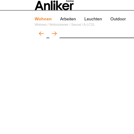
Wohnen
Arbeiten
Leuchten
Outdoor
Wohnen
/
Wohnzimmer
/
Sessel
/
A-LC01
01