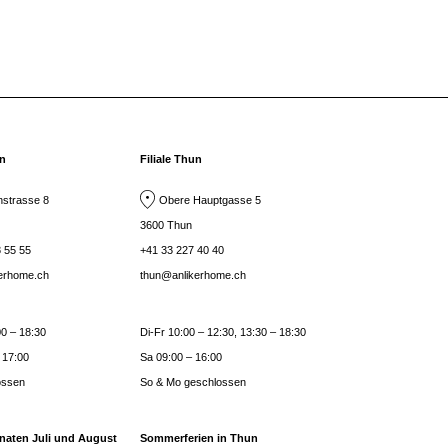
rn
Filiale Thun
strasse 8
Obere Hauptgasse 5
3600 Thun
 55 55
+41 33 227 40 40
kerhome.ch
thun@anlikerhome.ch
0 – 18:30
Di-Fr 10:00 – 12:30, 13:30 – 18:30
 17:00
Sa 09:00 – 16:00
ossen
So & Mo geschlossen
naten Juli und August
Sommerferien in Thun