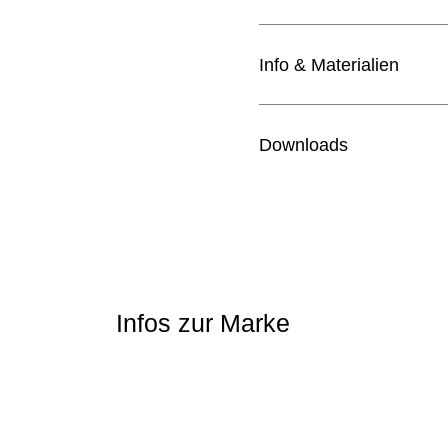
Info & Materialien
Design
Downloads
Masse (B x T x H)
Karimoku Case Katalog
Sitzhöhe
Holz
Infos zur Marke
Polsterung (Kollektionen)