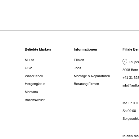
Beliebte Marken
Informationen
Filiale Be
Muuto
Filialen
Laupen
USM
Jobs
3008 Bern
Walter Knoll
Montage & Reparaturen
+41 31 328
Horgenglarus
Beratung Firmen
info@anli
Montana
Baltensweiler
Mo-Fr 09:0
Sa 09:00 –
So geschl
In den Mo