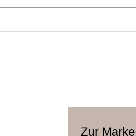
Keiji Ashizawa
68 x 62 x 69,5 cm
38,5 cm
Eiche natur, Eiche geräuchert, Maserung matt schwarz, Keyak
Maple, Steelcut Trio 3, Hallingdal 65, Moss, Vidar 4, Coda 2, L
Zur Marke