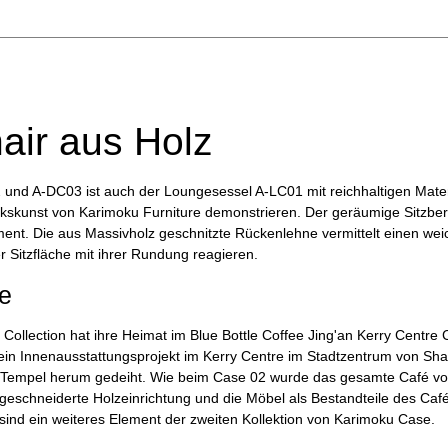
air aus Holz
 und A-DC03 ist auch der Loungesessel A-LC01 mit reichhaltigen Mater
rkskunst von Karimoku Furniture demonstrieren. Der geräumige Sitzbere
nt. Die aus Massivholz geschnitzte Rückenlehne vermittelt einen weic
r Sitzfläche mit ihrer Rundung reagieren.
e
 Collection hat ihre Heimat im Blue Bottle Coffee Jing'an Kerry Centre
t ein Innenausstattungsprojekt im Kerry Centre im Stadtzentrum von Sh
n-Tempel herum gedeiht. Wie beim Case 02 wurde das gesamte Café von
eschneiderte Holzeinrichtung und die Möbel als Bestandteile des Café
sind ein weiteres Element der zweiten Kollektion von Karimoku Case.