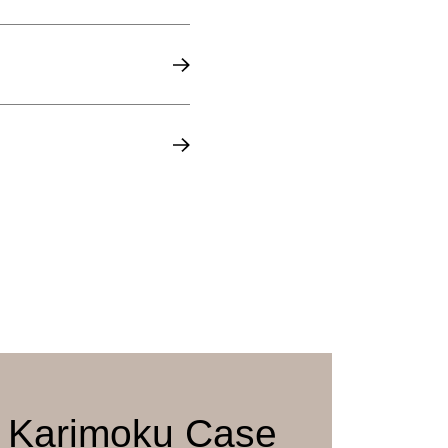
i Braun
eder (Leabelle)
 Karimoku Case