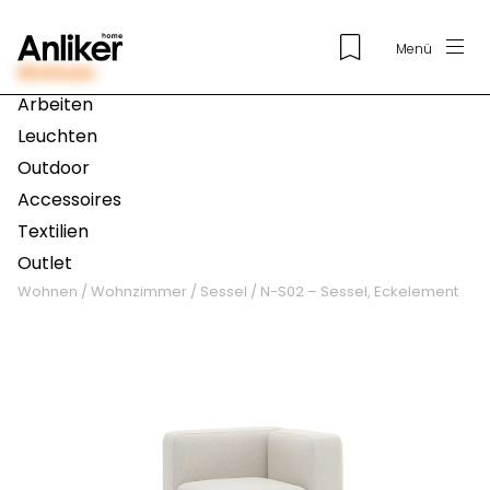
Menü
Wohnen
Arbeiten
Leuchten
Outdoor
Accessoires
Textilien
Outlet
Wohnen
/
Wohnzimmer
/
Sessel
/
N-S02 – Sessel, Eckelement