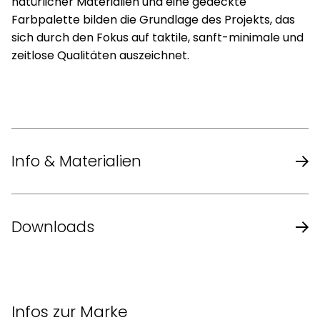
natürlicher Materialien und eine gedeckte
Farbpalette bilden die Grundlage des Projekts, das
sich durch den Fokus auf taktile, sanft-minimale und
zeitlose Qualitäten auszeichnet.
Info & Materialien
Design
Norm Architects
Downloads
Masse Sessel,
Karimoku Case Katalog
Eckelement (L
90 x 90 x 70 cm
x B x H)
Infos zur Marke