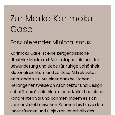
Sitzhöhe
40 cm
Zur Marke Karimoku
Eiche natur, Eiche geräuchert,
Case
Material
Maserung matt schwarz, Keyaki
Braun
Faszinierender Minimalismus
Polsterung
Maple, Steelcut Trio 3, Hallingdal
Karimoku Case ist eine zeitgenössische
(verfügbare
65, Moss, Vidar 4, Coda 2
Lifestyle-Marke mit Sitz in Japan, die aus der
Kollektionen)
Bewunderung und Liebe für ruhige Schönheit,
Materialreichtum und zeitlose Attraktivität
entstanden ist. Mit einer ganzheitlichen
Herangehensweise an Architektur und Design
schafft das Studio hinter jeder Kollektion einen
kohärenten Stil und Rahmen, indem es sich
vom architektonischen Rahmen bis hin zu den
Innenräumen und Objekten innerhalb des