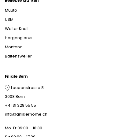
Beliebte Marken
Muuto
USM
Walter Knoll
Horgenglarus
Montana
Baltensweiler
Filiale Bern
Laupenstrasse 8
3008 Bern
+41 31 328 55 55
info@anlikerhome.ch
Mo-Fr 09:00 – 18:30
Sa 09:00 – 17:00