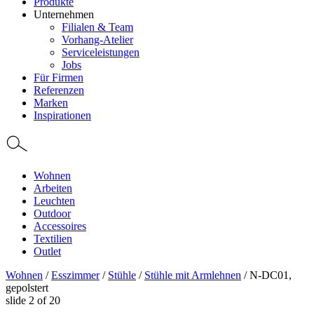
Produkte
Unternehmen
Filialen & Team
Vorhang-Atelier
Serviceleistungen
Jobs
Für Firmen
Referenzen
Marken
Inspirationen
Wohnen
Arbeiten
Leuchten
Outdoor
Accessoires
Textilien
Outlet
Wohnen
/
Esszimmer
/
Stühle
/
Stühle mit Armlehnen
/
N-DC01,
gepolstert
slide
2
of 20