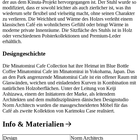
der aus dem Kinuta-Projekt hervorgegangen ist. Der Stuhl wurde so
modifiziert, dass er sowohl leichter als auch zierlicher ist, was ihn
wiederum sehr flexibel und vielseitig macht, ohne seinen Charakter
zu verlieren. Die Weichheit und Wärme des Holzes verleiht einem
klassischen Café ein wohnlicheres Gefühl oder bringt Wärme in
moderne private Innenräume. Die Sitzfläche des Stuhls ist in Holz
oder verschiedenen Polsterkollektionen und Premium-Leder
erhältlich.
Designgeschichte
Die Minatomirai Cafe Collection hat ihre Heimat im Blue Bottle
Coffee Minatomirai Cafe im Minatomirai in Yokohama, Japan. Das
an den Park angrenzende Minatomirai Cafe ist ein offener Raum mit
Glaswänden, weichen und einladenden Kurven in Kombination mit
natürlichen Holzoberflächen. Unter der Leitung von Keiji
Ashizawa, einem der Initiatoren der Marke, als leitendem
Architekten und dem multidisziplinären dänischen Designstudio
Norm Architects wurden die massgeschneiderten Möbel für das
Café als zweite Kollektion von Karimoku Case realisiert.
Info & Materialien
Design
Norm Architects