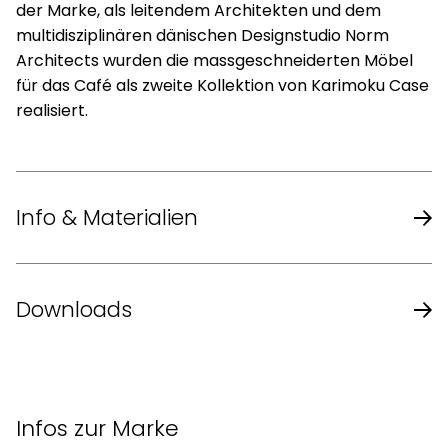
der Marke, als leitendem Architekten und dem
multidisziplinären dänischen Designstudio Norm
Architects wurden die massgeschneiderten Möbel
für das Café als zweite Kollektion von Karimoku Case
realisiert.
Info & Materialien
Design
Norm Architects
Downloads
Masse (B x T
52,5 x 54,5 x 80 cm
Karimoku Case Katalog
x H)
Infos zur Marke
44 cm (mit Holzsitz oder
Sitzhöhe