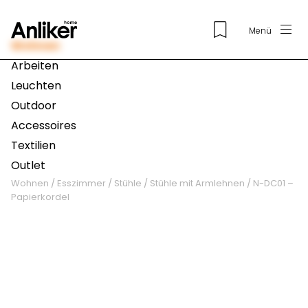
Menü
Wohnen
Arbeiten
Leuchten
Outdoor
Accessoires
Textilien
Outlet
Wohnen
/
Esszimmer
/
Stühle
/
Stühle mit Armlehnen
/
N-DC01 –
Papierkordel