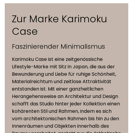
Papierkordel 42 cm)
Zur Marke Karimoku
Eiche natur, Eiche geräuchert,
Case
Holz
Maserung matt schwarz, Keyaki
Braun
Faszinierender Minimalismus
Sitz &
Holzsitz, Maple, Steelcut Trio 3,
Karimoku Case ist eine zeitgenössische
Polsterung
Hallingdal 65, Moss, Vidar 4, Coda
Lifestyle-Marke mit Sitz in Japan, die aus der
(verfügbare
2, Leder (Leabelle), Papierkordel
Bewunderung und Liebe für ruhige Schönheit,
Kollektionen)
Materialreichtum und zeitlose Attraktivität
entstanden ist. Mit einer ganzheitlichen
Herangehensweise an Architektur und Design
schafft das Studio hinter jeder Kollektion einen
kohärenten Stil und Rahmen, indem es sich
vom architektonischen Rahmen bis hin zu den
Innenräumen und Objekten innerhalb des