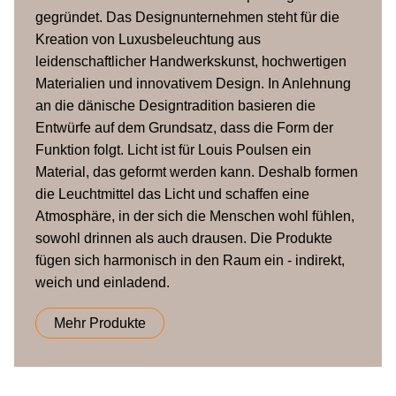
gegründet. Das Designunternehmen steht für die
Grösse
Kreation von Luxusbeleuchtung aus
(Durchmesser
15 x 20,2 cm
leidenschaftlicher Handwerkskunst, hochwertigen
x Länge)
Materialien und innovativem Design. In Anlehnung
an die dänische Designtradition basieren die
2,5 Meter, Montage mit Kabel oder
Entwürfe auf dem Grundsatz, dass die Form der
Kabellänge
Festverdrahtung, Ein/Aus am Kabel
Funktion folgt. Licht ist für Louis Poulsen ein
oder am Hauptschalter
Material, das geformt werden kann. Deshalb formen
die Leuchtmittel das Licht und schaffen eine
Leuchtmittel
LED, G9, 2-3,2 Watt, 220-400 Lumen
Atmosphäre, in der sich die Menschen wohl fühlen,
sowohl drinnen als auch drausen. Die Produkte
fügen sich harmonisch in den Raum ein - indirekt,
weich und einladend.
Mehr Produkte