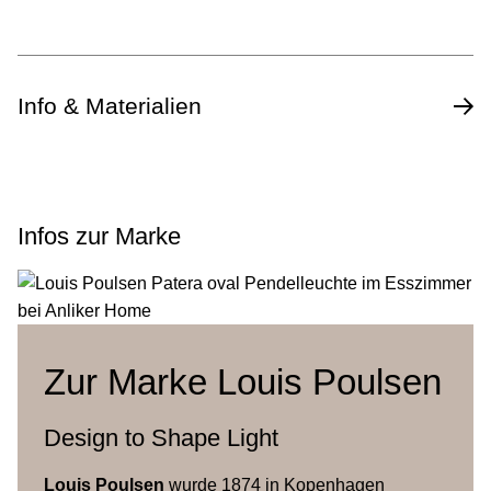
Info & Materialien
Design
Vilhelm Lauritzen
Infos zur Marke
Jahr
1940er
Glas: mundgeblasenes,
dreischichtiges, glänzendes Opalglas
Zur Marke Louis Poulsen
Arm und Wanddose:
Material
Aluminiumdruckguss oder
geschmiedetes Messing (bildet
Design to Shape Light
Patina)
Louis Poulsen
wurde 1874 in Kopenhagen