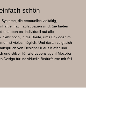
 einfach schön
-Systeme, die erstaunlich vielfältig,
mhaft einfach aufzubauen sind. Sie bieten
d erlauben es, individuell auf alle
 Sehr hoch, in die Breite, ums Eck oder im
men ist vieles möglich. Und daran zeigt sich
nsanspruch von Designer Klaus Kiefer und
h und stilvoll für alle Lebenslagen! Mocoba
 Design für individuelle Bedürfnisse mit Stil.