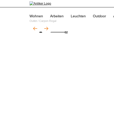
Wohnen
Arbeiten
Leuchten
Outdoor
Outlet
/
Carpon Regal
01
02