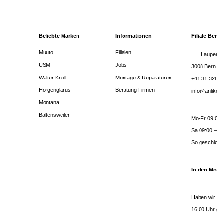
Beliebte Marken
Informationen
Filiale Be
Muuto
Filialen
Laupen
USM
Jobs
3008 Bern
Walter Knoll
Montage & Reparaturen
+41 31 328
Horgenglarus
Beratung Firmen
info@anli
Montana
Baltensweiler
Mo-Fr 09:0
Sa 09:00 –
So geschl
In den Mo
Haben wir 
16.00 Uhr 