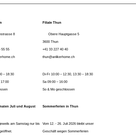
rn
Filiale Thun
strasse 8
Obere Hauptgasse 5
3600 Thun
 55 55
+41 33 227 40 40
kerhome.ch
thun@anlikerhome.ch
0 – 18:30
Di-Fr 10:00 – 12:30, 13:30 – 18:30
 17:00
Sa 09:00 – 16:00
ossen
So & Mo geschlossen
naten Juli und August
Sommerferien in Thun
jeweils am Samstag nur bis
Vom 12. - 26. Juli 2026 bleibt unser
geöffnet.
Geschäft wegen Sommerferien