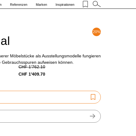
n
Referenzen
Marken
Inspirationen
20%
al
nserer Möbelstücke als Ausstellungsmodelle fungieren
te Gebrauchsspuren aufweisen können.
CHF 1'762.10
CHF 1'409.70