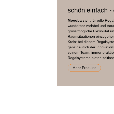
schön einfach -
Mocoba
steht für edle Regal
wunderbar variabel und trau
grösstmögliche Flexibilität un
Raumsituationen einzugehen.
Kreis: bei diesem Regalsyste
ganz deutlich der Innovatio
seinem Team: immer praktisc
Regalsysteme bieten zeitloses
Mehr Produkte