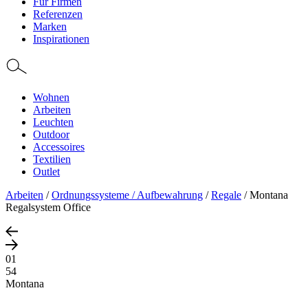
Für Firmen
Referenzen
Marken
Inspirationen
Wohnen
Arbeiten
Leuchten
Outdoor
Accessoires
Textilien
Outlet
Arbeiten
/
Ordnungssysteme / Aufbewahrung
/
Regale
/
Montana
Regalsystem Office
01
54
Montana