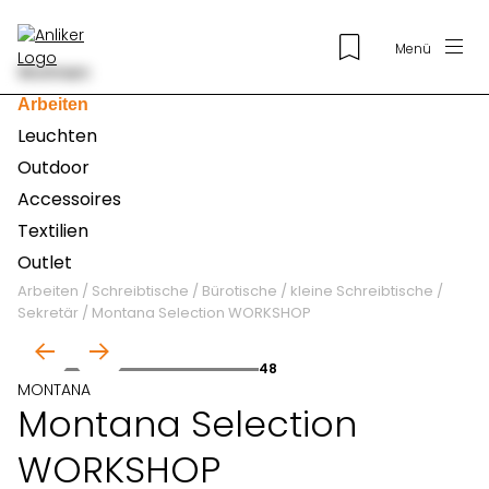
Menü
Wohnen
Arbeiten
Leuchten
Outdoor
Accessoires
Textilien
Outlet
Arbeiten
/
Schreibtische / Bürotische
/
kleine Schreibtische /
Sekretär
/
Montana Selection WORKSHOP
01
48
MONTANA
Montana Selection
WORKSHOP