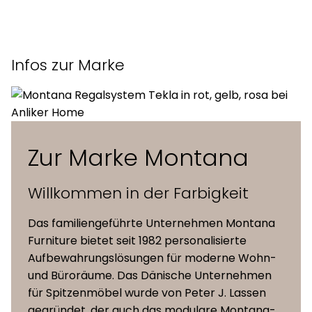
Masse (L x
140,7 x 46 x 48,4 cm
Montana Selection Katalog - Englisch
T x H)
Montana Selection Präsentation - Englisch
Infos zur Marke
12 mm lackiertes MDF / 16 mm
Material
Montana System Katalog – Englisch
lackiertes MDF
Montana Office Katalog – Englisch
Farben
41 Montana-Farben
Montana Home Katalog – Englisch
Zur Marke Montana
Willkommen in der Farbigkeit
Das familiengeführte Unternehmen Montana
Furniture bietet seit 1982 personalisierte
Aufbewahrungslösungen für moderne Wohn-
und Büroräume. Das Dänische Unternehmen
für Spitzenmöbel wurde von Peter J. Lassen
gegründet, der auch das modulare Montana-