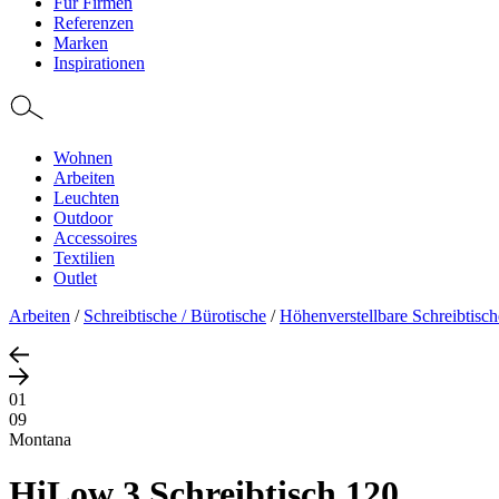
Für Firmen
Referenzen
Marken
Inspirationen
Wohnen
Arbeiten
Leuchten
Outdoor
Accessoires
Textilien
Outlet
Arbeiten
/
Schreibtische / Bürotische
/
Höhenverstellbare Schreibtisch
01
09
Montana
HiLow 3 Schreibtisch 120