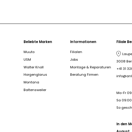
Beliebte Marken
Informationen
Filiale B
Muuto
Filialen
Laupe
USM
Jobs
3008 Be
Walter Knoll
Montage & Reparaturen
+41 31 32
Horgenglarus
Beratung Firmen
info@anl
Montana
Baltensweiler
Mo-Fr 09
Sa 09:00 
So gesc
In den M
August