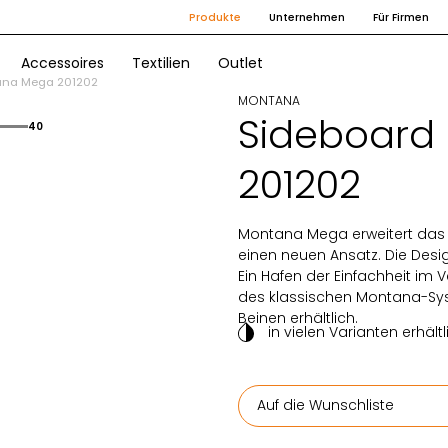
Produkte
Unternehmen
Für Firmen
Accessoires
Textilien
Outlet
ana Mega 201202
MONTANA
Sideboard
40
201202
Montana Mega erweitert da
einen neuen Ansatz. Die Desi
Ein Hafen der Einfachheit im 
des klassischen Montana-Sy
Beinen erhältlich.
in vielen Varianten erhältl
Auf die Wunschliste