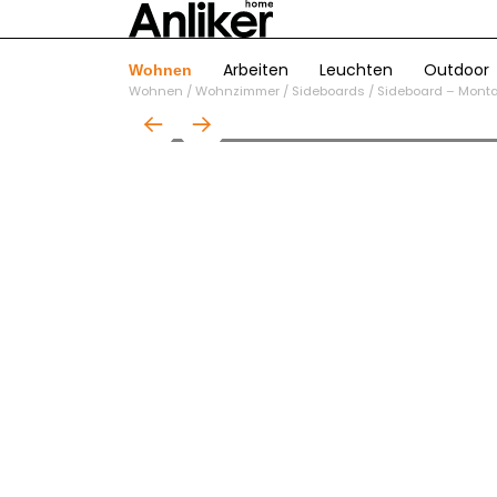
Arbeiten
Leuchten
Outdoor
Wohnen
Wohnen
/
Wohnzimmer
/
Sideboards
/
Sideboard – Mont
01