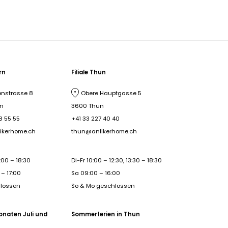
ern
Filiale Thun
nstrasse 8
Obere Hauptgasse 5
rn
3600 Thun
8 55 55
+41 33 227 40 40
ikerhome.ch
thun@anlikerhome.ch
:00 – 18:30
Di-Fr 10:00 – 12:30, 13:30 – 18:30
– 17:00
Sa 09:00 – 16:00
hlossen
So & Mo geschlossen
onaten Juli und
Sommerferien in Thun