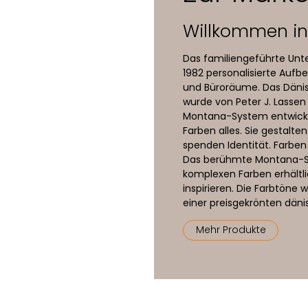
Willkommen in 
Das familiengeführte Unt
1982 personalisierte Au
und Büroräume. Das Däni
wurde von Peter J. Lasse
Montana-System entwicke
Farben alles. Sie gestalt
spenden Identität. Farben 
Das berühmte Montana-Sy
komplexen Farben erhältli
inspirieren. Die Farbtöne
einer preisgekrönten däni
Mehr Produkte