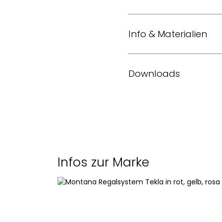
Info & Materialien
Design
Downloads
Jahr
Montana Home Katalog 
Masse (L x T x H)
Material
Infos zur Marke
Farben
Maximale Belastung