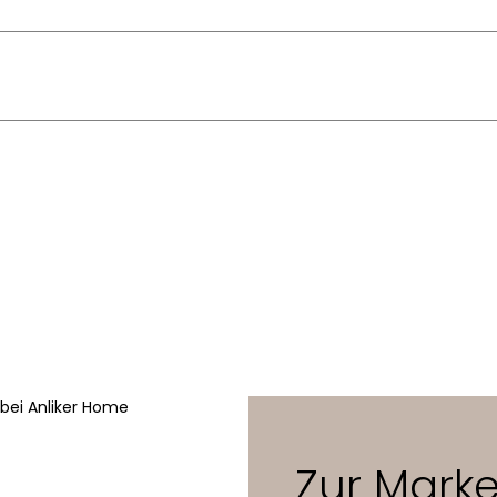
Peter J. Lassen
2020
– Englisch
115,2 x 38 x 69,6 cm
12 mm lackiertes MDF
41 Montana-Farben
40 kg bei gleichmässiger Lastverteilung
Zur Mark